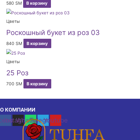
580
ЅМ
В корзину
Цветы
Роскошный букет из роз 03
840
ЅМ
В корзину
Цветы
25 Роз
700
ЅМ
В корзину
О КОМПАНИИ
cebook
Instagram
Whatsapp
Telegram
Youtube