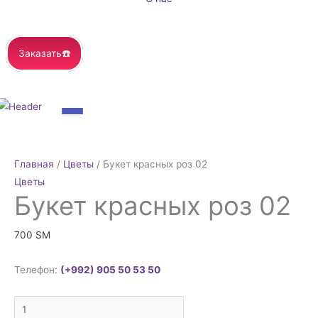
Заказать☎️
Количество
товара
Главная
/
Цветы
/ Букет красных роз 02
Букет
Цветы
красных
Букет красных роз 02
роз
02
700
ЅМ
Телефон:
(+992) 905 50 53 50