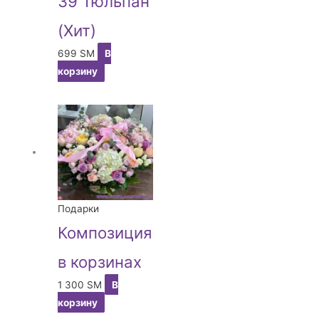
39 Тюльпан
(Хит)
699
ЅМ
В
корзину
Подарки
Композиция
в корзинах
1 300
ЅМ
В
корзину