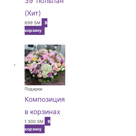
39 Тюльпан
(Хит)
699
ЅМ
В
корзину
Подарки
Композиция
в корзинах
1 300
ЅМ
В
корзину