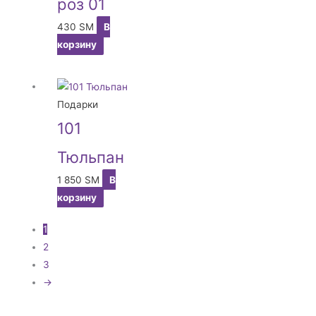
роз 01
430
ЅМ
В
корзину
Подарки
101
Тюльпан
1 850
ЅМ
В
корзину
1
2
3
→