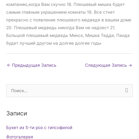
компанию,когда Вам скучно 18. Плюшевый мишка будет
самым главным украшением комнаты 19. Все стнет
прекрасно с появление плюшевого медведя в вашем доме
20. Плюшевый медведь никогда Вам не надоест 21.
Большой плюшевый медведь Минск, Мишка Тедди, Панда
будет лучший другом на долгие долгие годы
←
Предыдущая Запись
Следующая Запись
→
П
о
и
Записи
с
к
Букет из 5-ти роз с гипсофилой
:
Фотогалерея