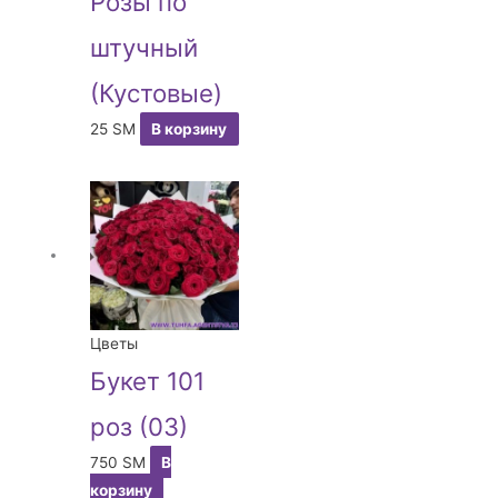
Розы по
штучный
(Кустовые)
25
ЅМ
В корзину
Цветы
Букет 101
роз (03)
750
ЅМ
В
корзину