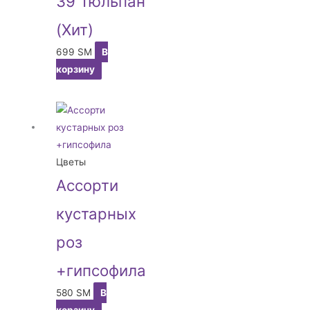
39 Тюльпан
(Хит)
699
ЅМ
В
корзину
Цветы
Ассорти
кустарных
роз
+гипсофила
580
ЅМ
В