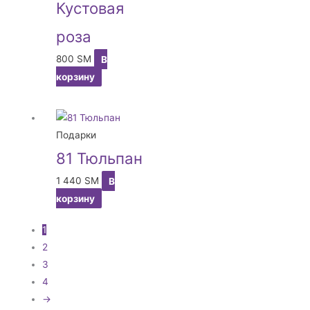
Кустовая
роза
800
ЅМ
В
корзину
Подарки
81 Тюльпан
1 440
ЅМ
В
корзину
1
2
3
4
→