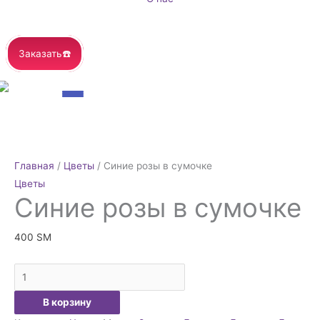
Заказать☎️
Количество
товара
Синие
Главная
/
Цветы
/ Синие розы в сумочке
розы
Цветы
в
Синие розы в сумочке
сумочке
400
ЅМ
В корзину