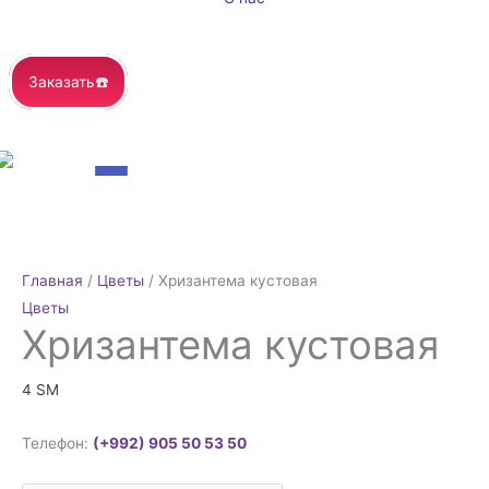
Заказать☎️
Количество
товара
Хризантема
Главная
/
Цветы
/ Хризантема кустовая
кустовая
Цветы
Хризантема кустовая
4
ЅМ
Телефон:
(+992) 905 50 53 50