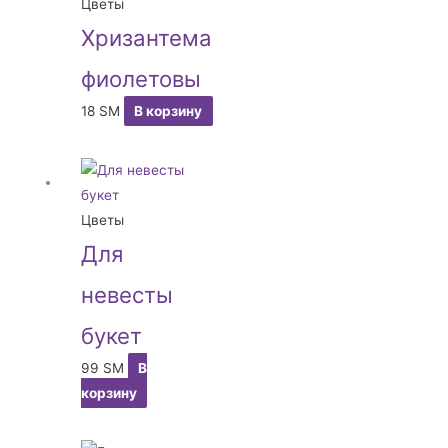
Цветы
Хризантема
фиолетовы
18
ЅМ
В корзину
Цветы
Для
невесты
букет
99
ЅМ
В
корзину