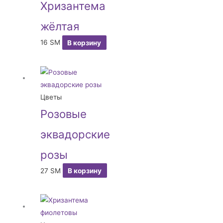
Хризантема
жёлтая
16
ЅМ
В корзину
Цветы
Розовые
эквадорские
розы
27
ЅМ
В корзину