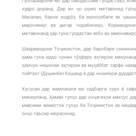
Гулпарварони мо дар омодасозии гулдастаҳо, ком
худро доранд. Дар ин ҷо шумо метавонед гулҳ
Масалан, барои зодрӯз, ба муносибати як ҷашни
маросимҳо ва дигар чорабиниҳо. Кормандон
метавонанд ҳар гуна гулдастаи зебо ва замонавиро
Шаҳрвандони Тоҷикистон, дар баробари сокинони
ҳама гуна идҳо чунин тӯҳфаро эҳтиром мекунанд
ҳамчун нишонаи эҳтиром ва муҳаббат сарфи назар
пойтахт (Душанбе) бошанд ё дар ноҳияҳои дурдаст
Хусусан дар мамлакати мо садбарги сурх ё сафед
маъмуланд. Ҳамаи гулҳо дар хоҷагиҳои махсус д
мавсими зимистон гулҳо ба Тоҷикистон аз кишва
онҳо таъсир мерасонад.