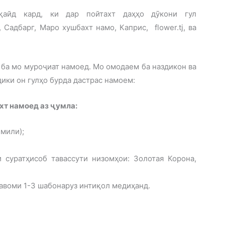
қайд кард, ки дар пойтахт даҳҳо дӯкони гул
Садбарг, Маро хушбахт намо, Каприс, flower.tj, ва
 ба мо муроҷиат намоед. Мо омодаем ба наздикон ва
ики он гулҳо бурда дастрас намоем:
хт намоед аз ҷумла:
 мили);
 суратҳисоб тавассути низомҳои: Золотая Корона,
Давоми 1-3 шабонаруз интиқол медиҳанд.