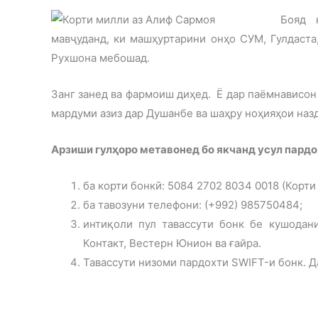
Бояд 
мавҷуданд, ки машҳуртарини онҳо СУМ, Гулдаста, 
Рухшона мебошад.
Занг занед ва фармоиш диҳед. Ё дар паёмнависон
мардуми азиз дар Душанбе ва шаҳру ноҳияҳои назд
Арзиши гулҳоро метавонед бо якчанд усул пардо
ба корти бонкӣ: 5084 2702 8034 0018 (Корти
ба тавозуни телефони: (+992) 985750484;
интиқоли пул тавассути бонк бе кушодани
Контакт, Вестерн Юнион ва ғайра.
Тавассути низоми пардохти SWIFT-и бонк. 