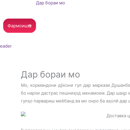
Дар бораи мо
Фармоиш☎️
Дар бораи мо
Мо, кормандони дӯкони гул дар маркази Душанбе
бо нархи дастрас пешниҳод менамоем. Дар шаҳр м
гулҳо парвариш меёбанд ва мо онро ба аҳолӣ дар