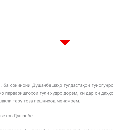
, ба сокинони Душанбешаҳр гулдастаҳои гуногунро
о парваришгоҳои гули худро дорем, ки дар он даҳҳо
 шакли тару тоза пешниҳод менамоем.