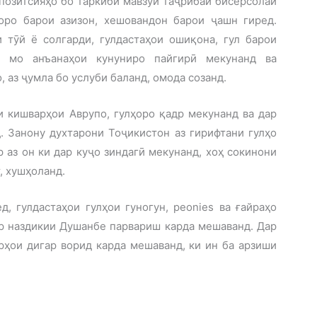
позитсияҳо бо таркиби мавзӯӣ таҷрибаи бисёрсолаи
оро барои азизон, хешовандон барои ҷашн гиред.
 тӯй ё солгарди, гулдастаҳои ошиқона, гул барои
и мо анъанаҳои кунуниро пайгирӣ мекунанд ва
, аз ҷумла бо услуби баланд, омода созанд.
 кишварҳои Аврупо, гулҳоро қадр мекунанд ва дар
. Занону духтарони Тоҷикистон аз гирифтани гулҳо
 аз он ки дар куҷо зиндагӣ мекунанд, хоҳ сокинони
, хушҳоланд.
, гулдастаҳои гулҳои гуногун, peonies ва ғайраҳо
ар наздикии Душанбе парвариш карда мешаванд. Дар
рҳои дигар ворид карда мешаванд, ки ин ба арзиши