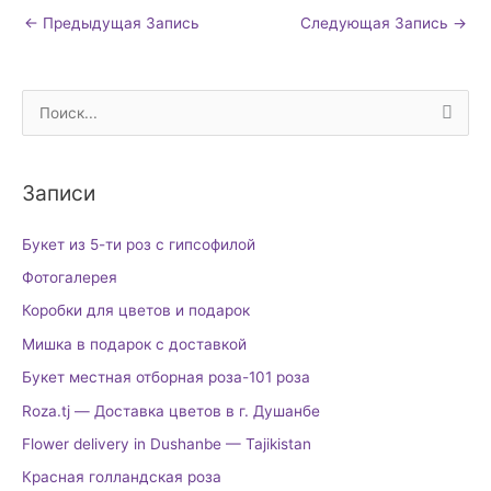
←
Предыдущая Запись
Следующая Запись
→
П
о
и
Записи
с
к
Букет из 5-ти роз с гипсофилой
:
Фотогалерея
Коробки для цветов и подарок
Мишка в подарок с доставкой
Букет местная отборная роза-101 роза
Roza.tj — Доставка цветов в г. Душанбе
Flower delivery in Dushanbe — Tajikistan
Красная голландская роза