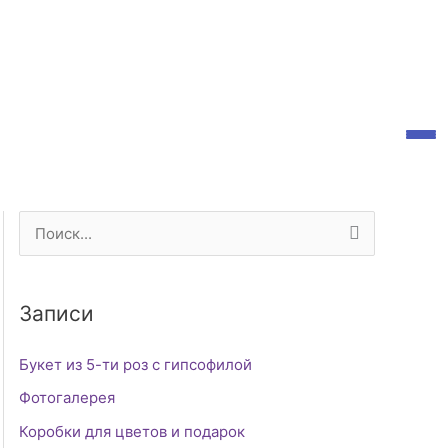
П
о
и
Записи
с
к
Букет из 5-ти роз с гипсофилой
:
Фотогалерея
Коробки для цветов и подарок