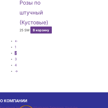
Розы по
штучный
(Кустовые)
25
ЅМ
В корзину
←
1
2
3
4
→
О КОМПАНИИ
Facebook
Instagram
Whatsapp
Telegram
Youtube