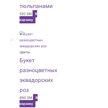
тюльпанами
520
ЅМ
В
корзину
Цветы
Букет
разноцветных
эквадорских
роз
990
ЅМ
В
корзину