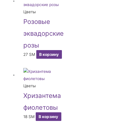
Цветы
Розовые
эквадорские
розы
27
ЅМ
В корзину
Цветы
Хризантема
фиолетовы
18
ЅМ
В корзину